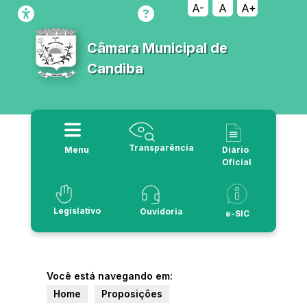
A-
A
A+
Câmara Municipal de
Candiba
Transparência
Menu
Diário
Oficial
Legislativo
Ouvidoria
e-SIC
Você está navegando em:
Home
Proposições