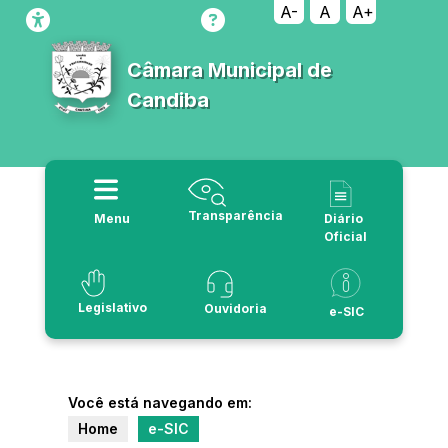
A-
A
A+
Câmara Municipal de
Candiba
Transparência
Menu
Diário
Oficial
Legislativo
Ouvidoria
e-SIC
Você está navegando em:
Home
e-SIC